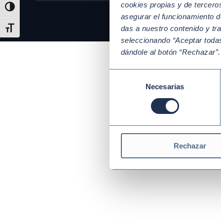
cookies propias y de tercer
Alternar alto contraste
asegurar el funcionamiento d
das a nuestro contenido y tr
Alternar tamaño de letra
seleccionando “Aceptar todas
dándole al botón “Rechazar”
Selección
Necesarias
de
consentimiento
Rechazar