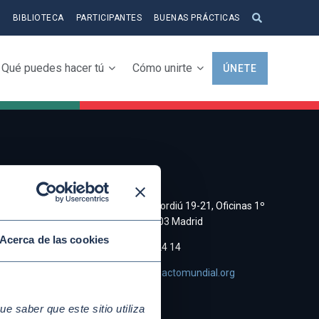
S
BIBLIOTECA
PARTICIPANTES
BUENAS PRÁCTICAS
Qué puedes hacer tú
Cómo unirte
ÚNETE
CONTACTO
a y
C/ Cristobal Bordiú 19-21, Oficinas 1º
Derecha, 28003 Madrid
Acerca de las cookies
e de
(+34)91 745 24 14
asociacion@pactomundial.org
 saber que este sitio utiliza