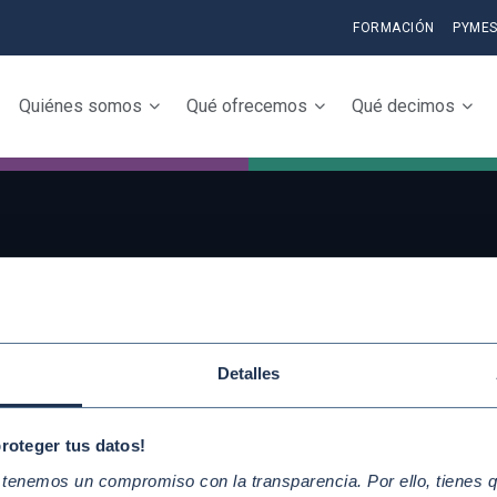
FORMACIÓN
PYME
Quiénes somos
Qué ofrecemos
Qué decimos
QUICKLINKS
Conoce la iniciativ
Diez Principios del Pacto Mundial
adhiérete
Objetivos de Desarrollo
Detalles
Elabora tu Inform
Sostenible
Progreso
Nuestros participantes
proteger tus datos!
enemos un compromiso con la transparencia. Por ello, tienes que