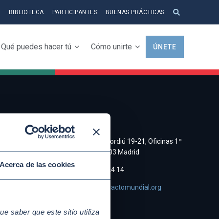
S
BIBLIOTECA
PARTICIPANTES
BUENAS PRÁCTICAS
Qué puedes hacer tú
Cómo unirte
ÚNETE
CONTACTO
a y
C/ Cristobal Bordiú 19-21, Oficinas 1º
Derecha, 28003 Madrid
Acerca de las cookies
e de
(+34)91 745 24 14
asociacion@pactomundial.org
 saber que este sitio utiliza