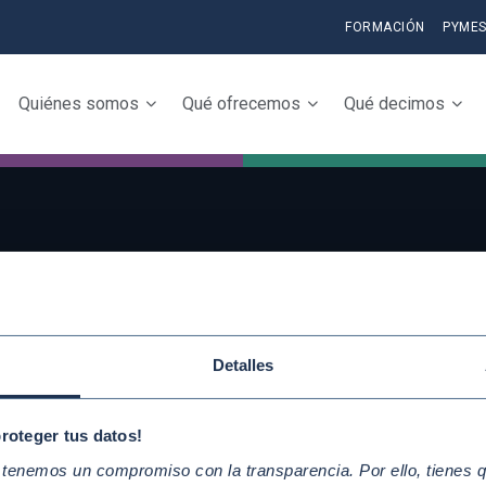
FORMACIÓN
PYME
Quiénes somos
Qué ofrecemos
Qué decimos
QUICKLINKS
Conoce la iniciativ
Diez Principios del Pacto Mundial
adhiérete
Objetivos de Desarrollo
Detalles
Elabora tu Inform
Sostenible
Progreso
Nuestros participantes
proteger tus datos!
enemos un compromiso con la transparencia. Por ello, tienes que