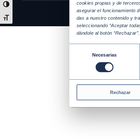
cookies propias y de tercer
Alternar alto contraste
asegurar el funcionamiento d
das a nuestro contenido y tr
Alternar tamaño de letra
seleccionando “Aceptar todas
dándole al botón “Rechazar”
Selección
Necesarias
de
consentimiento
Rechazar