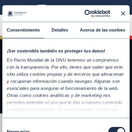
Modo sostenible
ÚNETE
Consentimiento
Detalles
Acerca de las cookies
¡Ser sostenible también es proteger tus datos!
En Pacto Mundial de la ONU tenemos un compromiso
con la transparencia. Por ello, tienes que saber que este
sitio utiliza cookies propias y de terceros que almacenan
y recuperan información cuando navegas. Algunas son
esenciales para asegurar el funcionamiento de la web.
Otras como cookies analíticas y de marketing nos
QUICKLINKS
permiten entender el uso que le das a nuestro contenido
y trabajar por mejorarlo. Tú mismo puedes decidir qué
Diez Principios del Pacto Mundial
categoría de cookies te gustaría permitir seleccionando
Objetivos de Desarrollo Sostenible
Alternar alto contraste
“Aceptar todas” y “Configuración” o, en el caso de que no
Nuestros participantes
Selección
quieras que recojamos ninguna información dándole al
Necesarias
Conoce la iniciativa y adhiérete