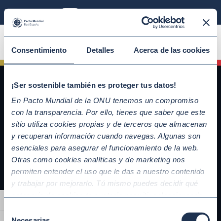
Modo sostenible
ÚNETE
Consentimiento
Detalles
Acerca de las cookies
¡Ser sostenible también es proteger tus datos!
En Pacto Mundial de la ONU tenemos un compromiso
con la transparencia. Por ello, tienes que saber que este
sitio utiliza cookies propias y de terceros que almacenan
y recuperan información cuando navegas. Algunas son
esenciales para asegurar el funcionamiento de la web.
Otras como cookies analíticas y de marketing nos
QUICKLINKS
permiten entender el uso que le das a nuestro contenido
y trabajar por mejorarlo. Tú mismo puedes decidir qué
Diez Principios del Pacto Mundial
categoría de cookies te gustaría permitir seleccionando
Objetivos de Desarrollo Sostenible
Alternar alto contraste
“Aceptar todas” y “Configuración” o, en el caso de que no
Nuestros participantes
Selección
quieras que recojamos ninguna información dándole al
Necesarias
Conoce la iniciativa y adhiérete