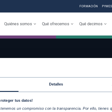
FORMACIÓN
PYME
Quiénes somos
Qué ofrecemos
Qué decimos
QUICKLINKS
Conoce la iniciativ
Diez Principios del Pacto Mundial
adhiérete
Objetivos de Desarrollo
Detalles
Elabora tu Inform
Sostenible
Progreso
Nuestros participantes
proteger tus datos!
enemos un compromiso con la transparencia. Por ello, tienes que