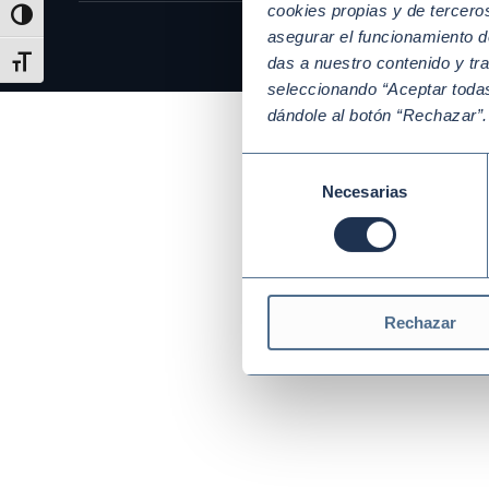
cookies propias y de tercer
Alternar alto contraste
asegurar el funcionamiento d
das a nuestro contenido y tr
Alternar tamaño de letra
seleccionando “Aceptar todas
dándole al botón “Rechazar”
Selección
Necesarias
de
consentimiento
Rechazar