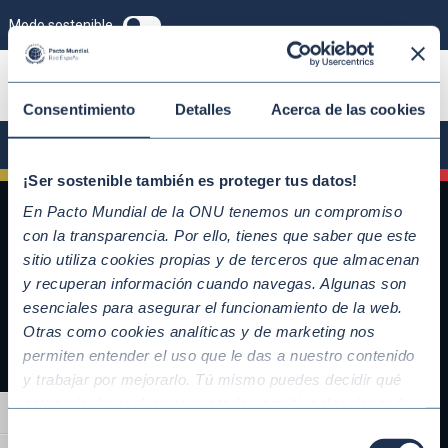
Modo sostenible
ÚNETE
Consentimiento
Detalles
Acerca de las cookies
¡Ser sostenible también es proteger tus datos!
En Pacto Mundial de la ONU tenemos un compromiso
con la transparencia. Por ello, tienes que saber que este
sitio utiliza cookies propias y de terceros que almacenan
y recuperan información cuando navegas. Algunas son
esenciales para asegurar el funcionamiento de la web.
Otras como cookies analíticas y de marketing nos
permiten entender el uso que le das a nuestro contenido
y trabajar por mejorarlo. Tú mismo puedes decidir qué
QUICKLINKS
categoría de cookies te gustaría permitir seleccionando
Alternar alto contraste
Diez Principios del Pacto Mundial
“Aceptar todas” y “Configuración” o, en el caso de que no
Selección
Objetivos de Desarrollo Sostenible