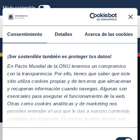
Modo sostenible
ÚNETE
Consentimiento
Detalles
Acerca de las cookies
¡Ser sostenible también es proteger tus datos!
En Pacto Mundial de la ONU tenemos un compromiso
con la transparencia. Por ello, tienes que saber que este
sitio utiliza cookies propias y de terceros que almacenan
y recuperan información cuando navegas. Algunas son
esenciales para asegurar el funcionamiento de la web.
Otras como cookies analíticas y de marketing nos
permiten entender el uso que le das a nuestro contenido
y trabajar por mejorarlo. Tú mismo puedes decidir qué
QUICKLINKS
categoría de cookies te gustaría permitir seleccionando
Alternar alto contraste
Diez Principios del Pacto Mundial
“Aceptar todas” y “Configuración” o, en el caso de que no
Selección
Objetivos de Desarrollo Sostenible