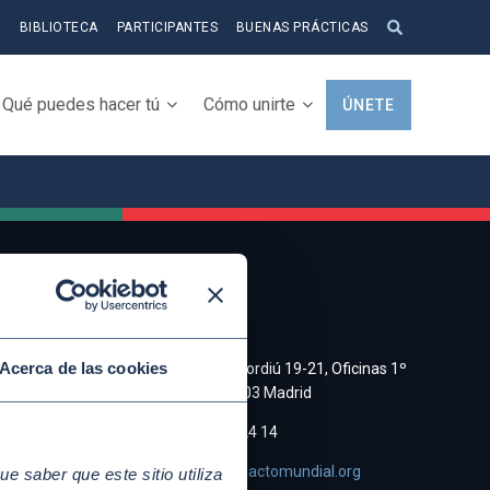
S
BIBLIOTECA
PARTICIPANTES
BUENAS PRÁCTICAS
Qué puedes hacer tú
Cómo unirte
ÚNETE
CONTACTO
a y
Acerca de las cookies
C/ Cristobal Bordiú 19-21, Oficinas 1º
Derecha, 28003 Madrid
e de
(+34)91 745 24 14
asociacion@pactomundial.org
 saber que este sitio utiliza