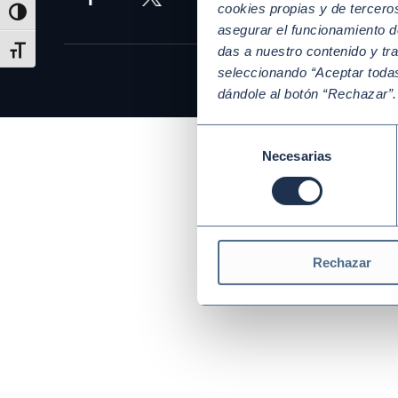
cookies propias y de tercer
Alternar alto contraste
asegurar el funcionamiento d
das a nuestro contenido y tr
Alternar tamaño de letra
seleccionando “Aceptar todas
dándole al botón “Rechazar”
Selección
Necesarias
de
consentimiento
Rechazar