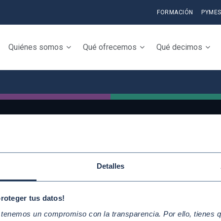
FORMACIÓN
PYME
Quiénes somos
Qué ofrecemos
Qué decimos
QUICKLINKS
Conoce la iniciativ
Detalles
Diez Principios del Pacto Mundial
adhiérete
Objetivos de Desarrollo
Elabora tu Inform
proteger tus datos!
Sostenible
Progreso
enemos un compromiso con la transparencia. Por ello, tienes que
Nuestros participantes