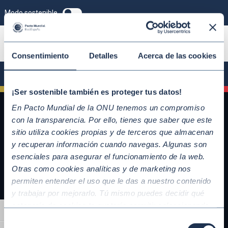
Modo sostenible
ÚNETE
Consentimiento
Detalles
Acerca de las cookies
¡Ser sostenible también es proteger tus datos!
En Pacto Mundial de la ONU tenemos un compromiso
con la transparencia. Por ello, tienes que saber que este
sitio utiliza cookies propias y de terceros que almacenan
y recuperan información cuando navegas. Algunas son
esenciales para asegurar el funcionamiento de la web.
Otras como cookies analíticas y de marketing nos
permiten entender el uso que le das a nuestro contenido
y trabajar por mejorarlo. Tú mismo puedes decidir qué
QUICKLINKS
categoría de cookies te gustaría permitir seleccionando
Alternar alto contraste
Diez Principios del Pacto Mundial
“Aceptar todas” y “Configuración” o, en el caso de que no
Selección
Objetivos de Desarrollo Sostenible