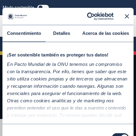
Modo sostenible
ÚNETE
Consentimiento
Detalles
Acerca de las cookies
¡Ser sostenible también es proteger tus datos!
En Pacto Mundial de la ONU tenemos un compromiso
con la transparencia. Por ello, tienes que saber que este
sitio utiliza cookies propias y de terceros que almacenan
y recuperan información cuando navegas. Algunas son
esenciales para asegurar el funcionamiento de la web.
Otras como cookies analíticas y de marketing nos
permiten entender el uso que le das a nuestro contenido
y trabajar por mejorarlo. Tú mismo puedes decidir qué
QUICKLINKS
categoría de cookies te gustaría permitir seleccionando
Alternar alto contraste
Diez Principios del Pacto Mundial
“Aceptar todas” y “Configuración” o, en el caso de que no
Selección
Objetivos de Desarrollo Sostenible