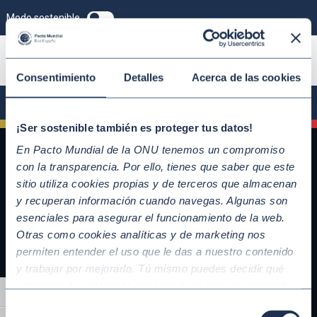
Modo sostenible
ÚNETE
Consentimiento
Detalles
Acerca de las cookies
¡Ser sostenible también es proteger tus datos!
En Pacto Mundial de la ONU tenemos un compromiso
con la transparencia. Por ello, tienes que saber que este
sitio utiliza cookies propias y de terceros que almacenan
y recuperan información cuando navegas. Algunas son
esenciales para asegurar el funcionamiento de la web.
Otras como cookies analíticas y de marketing nos
permiten entender el uso que le das a nuestro contenido
y trabajar por mejorarlo. Tú mismo puedes decidir qué
QUICKLINKS
categoría de cookies te gustaría permitir seleccionando
Alternar alto contraste
Diez Principios del Pacto Mundial
“Aceptar todas” y “Configuración” o, en el caso de que no
Selección
Objetivos de Desarrollo Sostenible