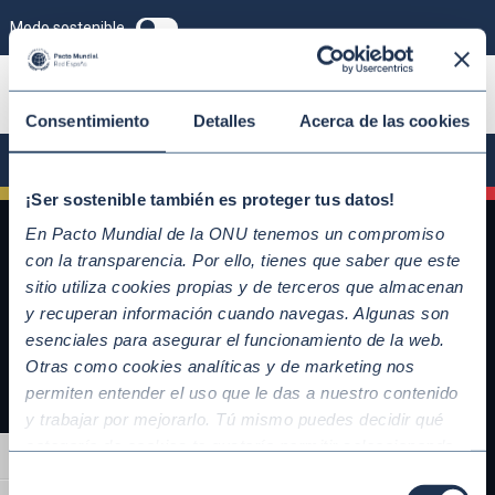
Modo sostenible
ÚNETE
Consentimiento
Detalles
Acerca de las cookies
¡Ser sostenible también es proteger tus datos!
En Pacto Mundial de la ONU tenemos un compromiso
con la transparencia. Por ello, tienes que saber que este
sitio utiliza cookies propias y de terceros que almacenan
y recuperan información cuando navegas. Algunas son
esenciales para asegurar el funcionamiento de la web.
Otras como cookies analíticas y de marketing nos
permiten entender el uso que le das a nuestro contenido
y trabajar por mejorarlo. Tú mismo puedes decidir qué
QUICKLINKS
categoría de cookies te gustaría permitir seleccionando
Alternar alto contraste
Diez Principios del Pacto Mundial
“Aceptar todas” y “Configuración” o, en el caso de que no
Selección
Objetivos de Desarrollo Sostenible