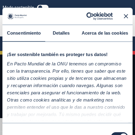
Modo sostenible
ÚNETE
Consentimiento
Detalles
Acerca de las cookies
¡Ser sostenible también es proteger tus datos!
En Pacto Mundial de la ONU tenemos un compromiso
con la transparencia. Por ello, tienes que saber que este
sitio utiliza cookies propias y de terceros que almacenan
y recuperan información cuando navegas. Algunas son
esenciales para asegurar el funcionamiento de la web.
Otras como cookies analíticas y de marketing nos
permiten entender el uso que le das a nuestro contenido
y trabajar por mejorarlo. Tú mismo puedes decidir qué
QUICKLINKS
categoría de cookies te gustaría permitir seleccionando
Alternar alto contraste
Diez Principios del Pacto Mundial
“Aceptar todas” y “Configuración” o, en el caso de que no
Selección
Objetivos de Desarrollo Sostenible