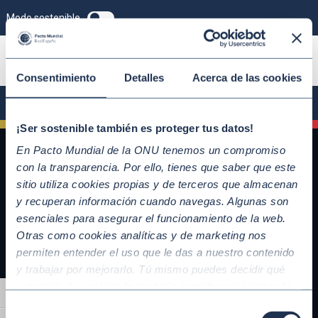
Modo sostenible
ÚNETE
Consentimiento
Detalles
Acerca de las cookies
¡Ser sostenible también es proteger tus datos!
En Pacto Mundial de la ONU tenemos un compromiso
con la transparencia. Por ello, tienes que saber que este
sitio utiliza cookies propias y de terceros que almacenan
y recuperan información cuando navegas. Algunas son
esenciales para asegurar el funcionamiento de la web.
Otras como cookies analíticas y de marketing nos
permiten entender el uso que le das a nuestro contenido
y trabajar por mejorarlo. Tú mismo puedes decidir qué
QUICKLINKS
categoría de cookies te gustaría permitir seleccionando
Alternar alto contraste
Diez Principios del Pacto Mundial
“Aceptar todas” y “Configuración” o, en el caso de que no
Selección
Objetivos de Desarrollo Sostenible