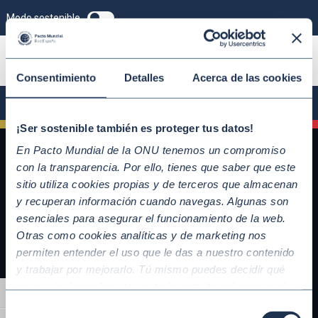
Modo sostenible
ÚNETE
Consentimiento
Detalles
Acerca de las cookies
¡Ser sostenible también es proteger tus datos!
En Pacto Mundial de la ONU tenemos un compromiso
con la transparencia. Por ello, tienes que saber que este
sitio utiliza cookies propias y de terceros que almacenan
y recuperan información cuando navegas. Algunas son
esenciales para asegurar el funcionamiento de la web.
Otras como cookies analíticas y de marketing nos
permiten entender el uso que le das a nuestro contenido
y trabajar por mejorarlo. Tú mismo puedes decidir qué
QUICKLINKS
categoría de cookies te gustaría permitir seleccionando
Alternar alto contraste
Diez Principios del Pacto Mundial
“Aceptar todas” y “Configuración” o, en el caso de que no
Selección
Objetivos de Desarrollo Sostenible