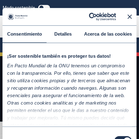
Modo sostenible
ÚNETE
Consentimiento
Detalles
Acerca de las cookies
¡Ser sostenible también es proteger tus datos!
En Pacto Mundial de la ONU tenemos un compromiso
con la transparencia. Por ello, tienes que saber que este
sitio utiliza cookies propias y de terceros que almacenan
y recuperan información cuando navegas. Algunas son
esenciales para asegurar el funcionamiento de la web.
Otras como cookies analíticas y de marketing nos
permiten entender el uso que le das a nuestro contenido
y trabajar por mejorarlo. Tú mismo puedes decidir qué
QUICKLINKS
categoría de cookies te gustaría permitir seleccionando
Alternar alto contraste
Diez Principios del Pacto Mundial
“Aceptar todas” y “Configuración” o, en el caso de que no
Selección
Objetivos de Desarrollo Sostenible