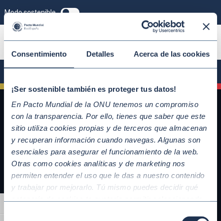
Modo sostenible
ÚNETE
Consentimiento
Detalles
Acerca de las cookies
¡Ser sostenible también es proteger tus datos!
En Pacto Mundial de la ONU tenemos un compromiso
con la transparencia. Por ello, tienes que saber que este
sitio utiliza cookies propias y de terceros que almacenan
y recuperan información cuando navegas. Algunas son
esenciales para asegurar el funcionamiento de la web.
Otras como cookies analíticas y de marketing nos
permiten entender el uso que le das a nuestro contenido
y trabajar por mejorarlo. Tú mismo puedes decidir qué
QUICKLINKS
categoría de cookies te gustaría permitir seleccionando
Alternar alto contraste
Diez Principios del Pacto Mundial
“Aceptar todas” y “Configuración” o, en el caso de que no
Selección
Objetivos de Desarrollo Sostenible