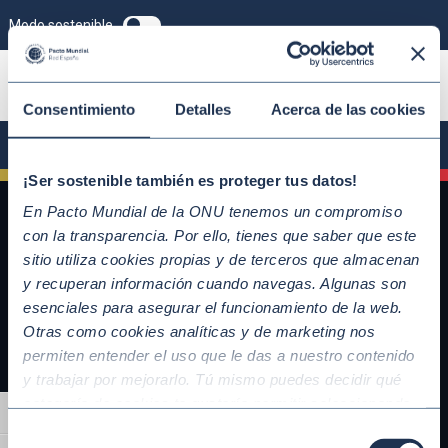
Modo sostenible
ÚNETE
Consentimiento
Detalles
Acerca de las cookies
¡Ser sostenible también es proteger tus datos!
En Pacto Mundial de la ONU tenemos un compromiso
con la transparencia. Por ello, tienes que saber que este
sitio utiliza cookies propias y de terceros que almacenan
y recuperan información cuando navegas. Algunas son
esenciales para asegurar el funcionamiento de la web.
Otras como cookies analíticas y de marketing nos
permiten entender el uso que le das a nuestro contenido
y trabajar por mejorarlo. Tú mismo puedes decidir qué
QUICKLINKS
categoría de cookies te gustaría permitir seleccionando
Alternar alto contraste
Diez Principios del Pacto Mundial
“Aceptar todas” y “Configuración” o, en el caso de que no
Selección
Objetivos de Desarrollo Sostenible