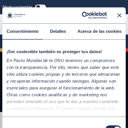
Modo sostenible
ÚNETE
Consentimiento
Detalles
Acerca de las cookies
¡Ser sostenible también es proteger tus datos!
En Pacto Mundial de la ONU tenemos un compromiso
con la transparencia. Por ello, tienes que saber que este
sitio utiliza cookies propias y de terceros que almacenan
y recuperan información cuando navegas. Algunas son
esenciales para asegurar el funcionamiento de la web.
Otras como cookies analíticas y de marketing nos
permiten entender el uso que le das a nuestro contenido
y trabajar por mejorarlo. Tú mismo puedes decidir qué
QUICKLINKS
categoría de cookies te gustaría permitir seleccionando
Alternar alto contraste
Diez Principios del Pacto Mundial
“Aceptar todas” y “Configuración” o, en el caso de que no
Selección
Objetivos de Desarrollo Sostenible