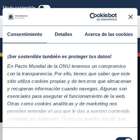
Modo sostenible
ÚNETE
Consentimiento
Detalles
Acerca de las cookies
¡Ser sostenible también es proteger tus datos!
En Pacto Mundial de la ONU tenemos un compromiso
con la transparencia. Por ello, tienes que saber que este
sitio utiliza cookies propias y de terceros que almacenan
y recuperan información cuando navegas. Algunas son
esenciales para asegurar el funcionamiento de la web.
Otras como cookies analíticas y de marketing nos
permiten entender el uso que le das a nuestro contenido
y trabajar por mejorarlo. Tú mismo puedes decidir qué
QUICKLINKS
categoría de cookies te gustaría permitir seleccionando
Alternar alto contraste
Diez Principios del Pacto Mundial
“Aceptar todas” y “Configuración” o, en el caso de que no
Selección
Objetivos de Desarrollo Sostenible