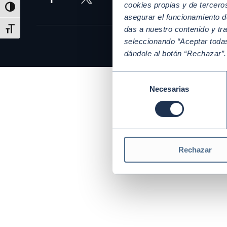
cookies propias y de tercer
Alternar alto contraste
asegurar el funcionamiento d
das a nuestro contenido y tr
Alternar tamaño de letra
seleccionando “Aceptar todas
dándole al botón “Rechazar”
Selección
Necesarias
de
consentimiento
Rechazar