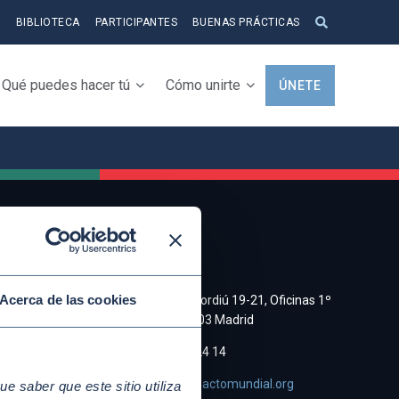
S
BIBLIOTECA
PARTICIPANTES
BUENAS PRÁCTICAS
Qué puedes hacer tú
Cómo unirte
ÚNETE
CONTACTO
a y
Acerca de las cookies
C/ Cristobal Bordiú 19-21, Oficinas 1º
Derecha, 28003 Madrid
e de
(+34)91 745 24 14
asociacion@pactomundial.org
 saber que este sitio utiliza