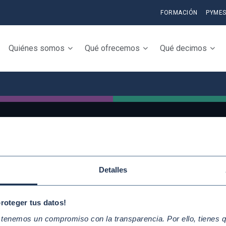
FORMACIÓN
PYME
Quiénes somos
Qué ofrecemos
Qué decimos
QUICKLINKS
Conoce la iniciativ
Detalles
Diez Principios del Pacto Mundial
adhiérete
Objetivos de Desarrollo
Elabora tu Inform
proteger tus datos!
Sostenible
Progreso
enemos un compromiso con la transparencia. Por ello, tienes que
Nuestros participantes