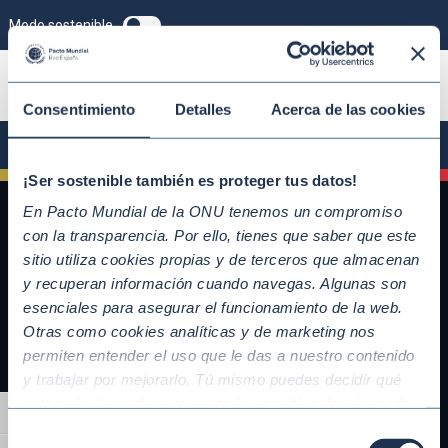
Modo sostenible
ÚNETE
Consentimiento
Detalles
Acerca de las cookies
¡Ser sostenible también es proteger tus datos!
En Pacto Mundial de la ONU tenemos un compromiso
con la transparencia. Por ello, tienes que saber que este
sitio utiliza cookies propias y de terceros que almacenan
y recuperan información cuando navegas. Algunas son
esenciales para asegurar el funcionamiento de la web.
Otras como cookies analíticas y de marketing nos
permiten entender el uso que le das a nuestro contenido
y trabajar por mejorarlo. Tú mismo puedes decidir qué
QUICKLINKS
categoría de cookies te gustaría permitir seleccionando
Alternar alto contraste
Diez Principios del Pacto Mundial
“Aceptar todas” y “Configuración” o, en el caso de que no
Selección
Objetivos de Desarrollo Sostenible