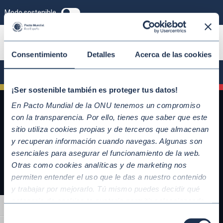
Modo sostenible
ÚNETE
Consentimiento
Detalles
Acerca de las cookies
¡Ser sostenible también es proteger tus datos!
En Pacto Mundial de la ONU tenemos un compromiso
con la transparencia. Por ello, tienes que saber que este
sitio utiliza cookies propias y de terceros que almacenan
y recuperan información cuando navegas. Algunas son
esenciales para asegurar el funcionamiento de la web.
Otras como cookies analíticas y de marketing nos
permiten entender el uso que le das a nuestro contenido
y trabajar por mejorarlo. Tú mismo puedes decidir qué
QUICKLINKS
categoría de cookies te gustaría permitir seleccionando
Alternar alto contraste
Diez Principios del Pacto Mundial
“Aceptar todas” y “Configuración” o, en el caso de que no
Selección
Objetivos de Desarrollo Sostenible