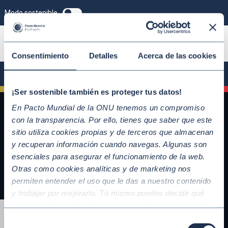
Modo sostenible
ÚNETE
Consentimiento
Detalles
Acerca de las cookies
¡Ser sostenible también es proteger tus datos!
En Pacto Mundial de la ONU tenemos un compromiso
con la transparencia. Por ello, tienes que saber que este
sitio utiliza cookies propias y de terceros que almacenan
y recuperan información cuando navegas. Algunas son
esenciales para asegurar el funcionamiento de la web.
Otras como cookies analíticas y de marketing nos
permiten entender el uso que le das a nuestro contenido
y trabajar por mejorarlo. Tú mismo puedes decidir qué
QUICKLINKS
categoría de cookies te gustaría permitir seleccionando
Alternar alto contraste
Diez Principios del Pacto Mundial
“Aceptar todas” y “Configuración” o, en el caso de que no
Selección
Objetivos de Desarrollo Sostenible