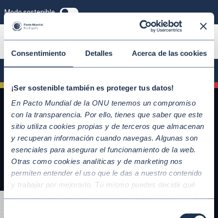
Modo sostenible
ÚNETE
Consentimiento
Detalles
Acerca de las cookies
¡Ser sostenible también es proteger tus datos!
En Pacto Mundial de la ONU tenemos un compromiso
con la transparencia. Por ello, tienes que saber que este
sitio utiliza cookies propias y de terceros que almacenan
y recuperan información cuando navegas. Algunas son
esenciales para asegurar el funcionamiento de la web.
Otras como cookies analíticas y de marketing nos
permiten entender el uso que le das a nuestro contenido
y trabajar por mejorarlo. Tú mismo puedes decidir qué
QUICKLINKS
categoría de cookies te gustaría permitir seleccionando
Alternar alto contraste
Diez Principios del Pacto Mundial
“Aceptar todas” y “Configuración” o, en el caso de que no
Selección
Objetivos de Desarrollo Sostenible