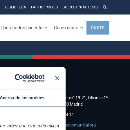
S
BIBLIOTECA
PARTICIPANTES
BUENAS PRÁCTICAS
Qué puedes hacer tú
Cómo unirte
ÚNETE
CONTACTO
a y
Acerca de las cookies
C/ Cristobal Bordiú 19-21, Oficinas 1º
Derecha, 28003 Madrid
e de
(+34)91 745 24 14
asociacion@pactomundial.org
 saber que este sitio utiliza