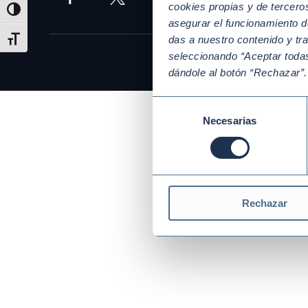
cookies propias y de tercer
Alternar alto contraste
asegurar el funcionamiento d
das a nuestro contenido y tr
Alternar tamaño de letra
seleccionando “Aceptar todas
dándole al botón “Rechazar”
Selección
Necesarias
de
consentimiento
Rechazar