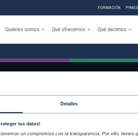
FORMACIÓN
PYME
Quiénes somos
Qué ofrecemos
Qué decimos
QUICKLINKS
Conoce la iniciativ
Detalles
Diez Principios del Pacto Mundial
adhiérete
Objetivos de Desarrollo
Elabora tu Inform
proteger tus datos!
Sostenible
Progreso
enemos un compromiso con la transparencia. Por ello, tienes que
Nuestros participantes