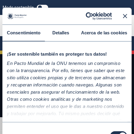
Modo sostenible
ÚNETE
Consentimiento
Detalles
Acerca de las cookies
¡Ser sostenible también es proteger tus datos!
En Pacto Mundial de la ONU tenemos un compromiso
con la transparencia. Por ello, tienes que saber que este
sitio utiliza cookies propias y de terceros que almacenan
y recuperan información cuando navegas. Algunas son
esenciales para asegurar el funcionamiento de la web.
Otras como cookies analíticas y de marketing nos
permiten entender el uso que le das a nuestro contenido
y trabajar por mejorarlo. Tú mismo puedes decidir qué
QUICKLINKS
categoría de cookies te gustaría permitir seleccionando
Alternar alto contraste
Diez Principios del Pacto Mundial
“Aceptar todas” y “Configuración” o, en el caso de que no
Selección
Objetivos de Desarrollo Sostenible