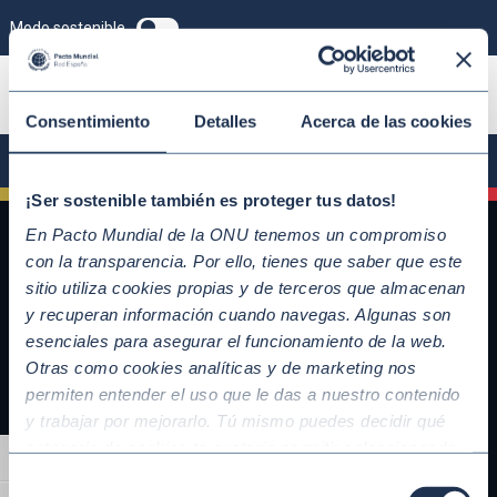
Modo sostenible
ÚNETE
Consentimiento
Detalles
Acerca de las cookies
¡Ser sostenible también es proteger tus datos!
En Pacto Mundial de la ONU tenemos un compromiso
con la transparencia. Por ello, tienes que saber que este
sitio utiliza cookies propias y de terceros que almacenan
y recuperan información cuando navegas. Algunas son
esenciales para asegurar el funcionamiento de la web.
Otras como cookies analíticas y de marketing nos
permiten entender el uso que le das a nuestro contenido
y trabajar por mejorarlo. Tú mismo puedes decidir qué
QUICKLINKS
categoría de cookies te gustaría permitir seleccionando
Alternar alto contraste
Diez Principios del Pacto Mundial
“Aceptar todas” y “Configuración” o, en el caso de que no
Selección
Objetivos de Desarrollo Sostenible