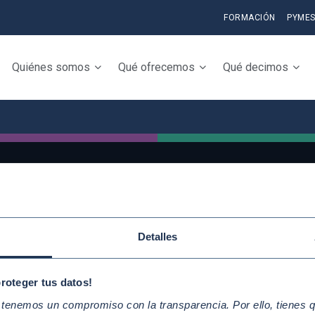
FORMACIÓN
PYME
Quiénes somos
Qué ofrecemos
Qué decimos
QUICKLINKS
Conoce la iniciativ
Detalles
Diez Principios del Pacto Mundial
adhiérete
Objetivos de Desarrollo
Elabora tu Inform
proteger tus datos!
Sostenible
Progreso
enemos un compromiso con la transparencia. Por ello, tienes que
Nuestros participantes