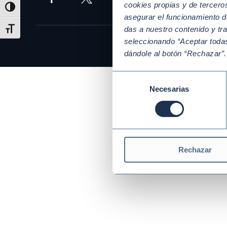
cookies propias y de tercer
Alternar alto contraste
asegurar el funcionamiento d
das a nuestro contenido y tr
Alternar tamaño de letra
seleccionando “Aceptar todas
dándole al botón “Rechazar”
Selección
Necesarias
de
consentimiento
Rechazar