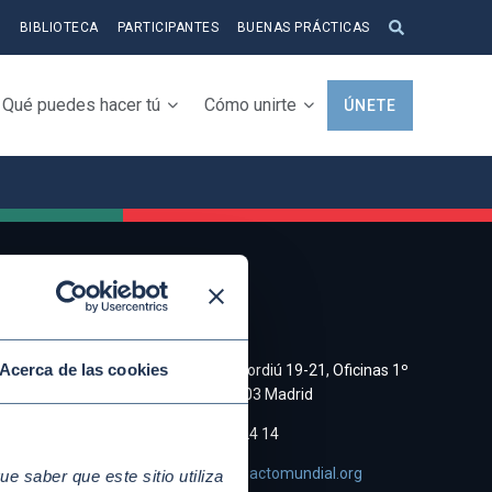
S
BIBLIOTECA
PARTICIPANTES
BUENAS PRÁCTICAS
Qué puedes hacer tú
Cómo unirte
ÚNETE
CONTACTO
a y
Acerca de las cookies
C/ Cristobal Bordiú 19-21, Oficinas 1º
Derecha, 28003 Madrid
e de
(+34)91 745 24 14
asociacion@pactomundial.org
 saber que este sitio utiliza