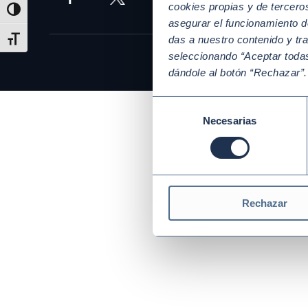
cookies propias y de tercer
Alternar alto contraste
asegurar el funcionamiento d
das a nuestro contenido y tr
Alternar tamaño de letra
seleccionando “Aceptar todas
dándole al botón “Rechazar”
Selección
Necesarias
de
consentimiento
Rechazar