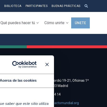
S
BIBLIOTECA
PARTICIPANTES
BUENAS PRÁCTICAS
Qué puedes hacer tú
Cómo unirte
ÚNETE
CONTACTO
a y
Acerca de las cookies
C/ Cristobal Bordiú 19-21, Oficinas 1º
Derecha, 28003 Madrid
e de
(+34)91 745 24 14
asociacion@pactomundial.org
 saber que este sitio utiliza