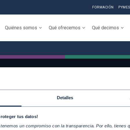
FORMACIÓN
PYME
Quiénes somos
Qué ofrecemos
Qué decimos
QUICKLINKS
Conoce la iniciativ
Detalles
Diez Principios del Pacto Mundial
adhiérete
Objetivos de Desarrollo
Elabora tu Inform
proteger tus datos!
Sostenible
Progreso
enemos un compromiso con la transparencia. Por ello, tienes que
Nuestros participantes