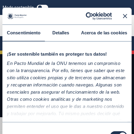
Modo sostenible
ÚNETE
Consentimiento
Detalles
Acerca de las cookies
¡Ser sostenible también es proteger tus datos!
En Pacto Mundial de la ONU tenemos un compromiso
con la transparencia. Por ello, tienes que saber que este
sitio utiliza cookies propias y de terceros que almacenan
y recuperan información cuando navegas. Algunas son
esenciales para asegurar el funcionamiento de la web.
Otras como cookies analíticas y de marketing nos
permiten entender el uso que le das a nuestro contenido
y trabajar por mejorarlo. Tú mismo puedes decidir qué
QUICKLINKS
categoría de cookies te gustaría permitir seleccionando
Alternar alto contraste
Diez Principios del Pacto Mundial
“Aceptar todas” y “Configuración” o, en el caso de que no
Selección
Objetivos de Desarrollo Sostenible