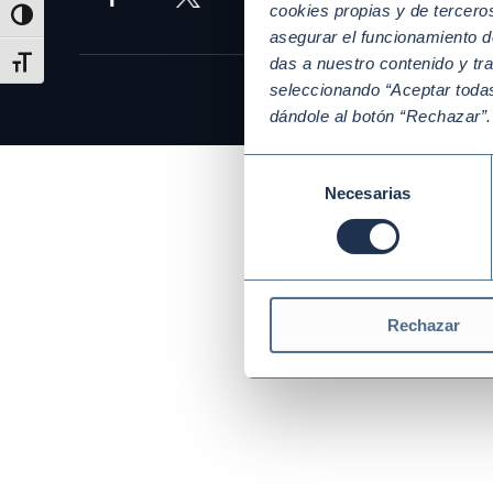
cookies propias y de tercer
Alternar alto contraste
asegurar el funcionamiento d
das a nuestro contenido y tr
Alternar tamaño de letra
seleccionando “Aceptar todas
dándole al botón “Rechazar”
Selección
Necesarias
de
consentimiento
Rechazar