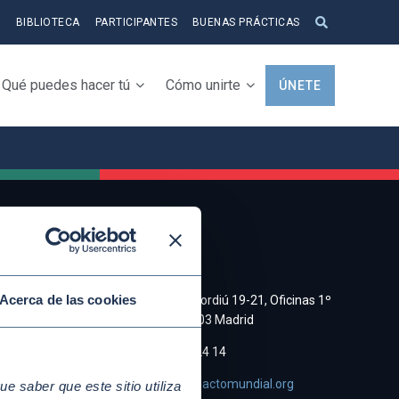
S
BIBLIOTECA
PARTICIPANTES
BUENAS PRÁCTICAS
Qué puedes hacer tú
Cómo unirte
ÚNETE
CONTACTO
a y
Acerca de las cookies
C/ Cristobal Bordiú 19-21, Oficinas 1º
Derecha, 28003 Madrid
e de
(+34)91 745 24 14
asociacion@pactomundial.org
 saber que este sitio utiliza