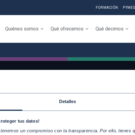
FORMACIÓN
PYME
Quiénes somos
Qué ofrecemos
Qué decimos
QUICKLINKS
Conoce la iniciativ
Detalles
Diez Principios del Pacto Mundial
adhiérete
Objetivos de Desarrollo
Elabora tu Inform
proteger tus datos!
Sostenible
Progreso
enemos un compromiso con la transparencia. Por ello, tienes que
Nuestros participantes