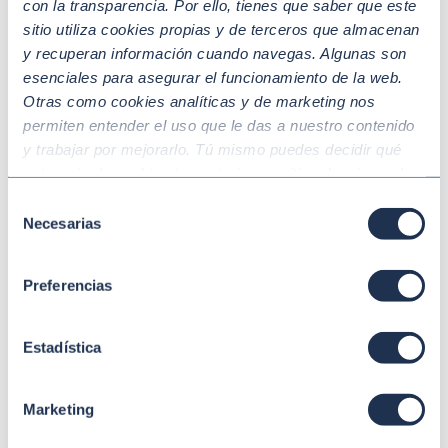
con la transparencia. Por ello, tienes que saber que este
gestionar la incertidumbre y potenciar la
sitio utiliza cookies propias y de terceros que almacenan
sostenibilidad
y recuperan información cuando navegas. Algunas son
En un entorno global marcado p …
esenciales para asegurar el funcionamiento de la web.
Otras como cookies analíticas y de marketing nos
permiten entender el uso que le das a nuestro contenido
y trabajar por mejorarlo. Tú mismo puedes decidir qué
2026 |
SOSTENIBILIDAD
categoría de cookies te gustaría permitir seleccionando
Cómo preparar a tu empresa para la
“Aceptar todas” y “Configuración” o, en el caso de que no
Selección
nueva Ley de Transparencia Salarial
quieras que recojamos ninguna información dándole al
Necesarias
de
¿Está su organización preparad …
botón “Rechazar”. Para más información consulta
consentimiento
nuestra
Política de Cookies
.
Preferencias
2026 |
MEDIO AMBIENTE Y CLIMA
Nueva ley de movilidad sostenible: lo que las
Estadística
empresas españolas deben hacer para
adaptarse
Marketing
La movilidad empresarial en Es …