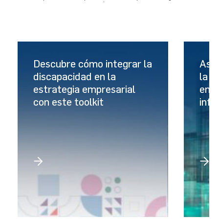
Descubre cómo integrar la
Así 
discapacidad en la
la s
estrategia empresarial
empr
con este toolkit
info