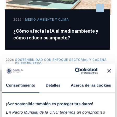
2026 |
MEDIO AMBIENTE Y CLIMA
¿Cómo afecta la IA al medioambiente y
cómo reducir su impacto?
2026
SOSTENIBILIDAD CON ENFOQUE SECTORIAL Y CADENA
|
DE SUMINISTRO
¿Qué es la diligencia debida en sostenibilidad
Alternar alto contraste
empresarial y cómo aplicarla?
Hoy en día, la diligencia …
Consentimiento
Detalles
Acerca de las cookies
Alternar tamaño de letra
¡Ser sostenible también es proteger tus datos!
2026 |
GESTIÓN EMPRESARIAL SOSTENIBLE
En Pacto Mundial de la ONU tenemos un compromiso
Resiliencia empresarial y geopolítica: cómo