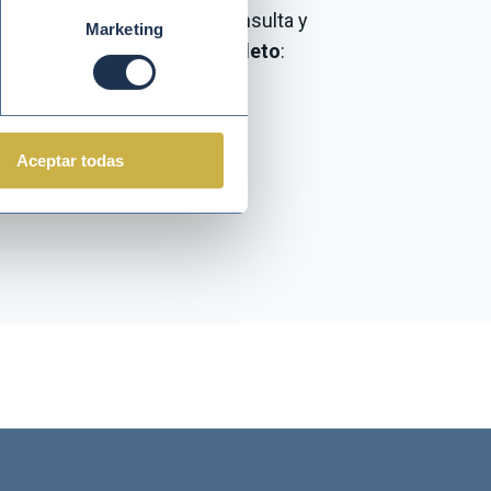
aportación de valor
consulta y
Marketing
descárgate nuestro folleto
:
Descargar
Aceptar todas