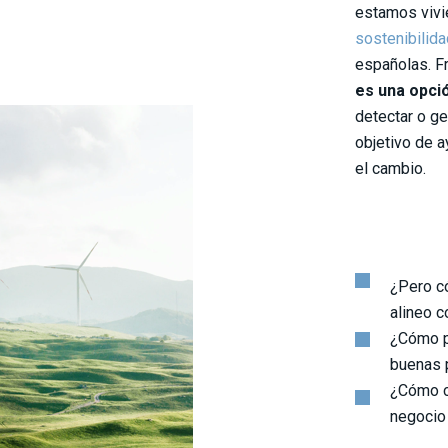
estamos vivi
sostenibilida
españolas. Fr
es una opci
detectar o ges
objetivo de a
el cambio.
¿Pero c
alineo 
¿Cómo p
buenas 
¿Cómo c
negocio