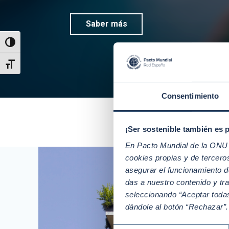
Saber más
Alternar alto contraste
Alternar tamaño de letra
Consentimiento
¡Ser sostenible también es 
En Pacto Mundial de la ONU t
cookies propias y de tercer
asegurar el funcionamiento d
das a nuestro contenido y tr
seleccionando “Aceptar todas
dándole al botón “Rechazar”