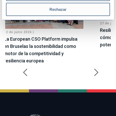
Rechazar
27 de jul
Resilie
12 de junio 2026 |
cómo ge
La European CSO Platform impulsa
potenci
en Bruselas la sostenibilidad como
motor de la competitividad y
resiliencia europea