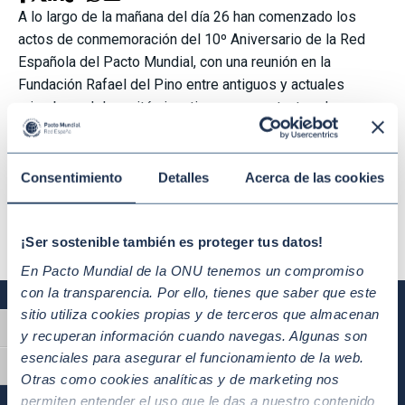
A lo largo de la mañana del día 26 han comenzado los
actos de conmemoración del 10º Aniversario de la Red
Española del Pacto Mundial, con una reunión en la
Fundación Rafael del Pino entre antiguos y actuales
miembros del comité ejecutivo, representantes de
organismos públicos y de Naciones Unidas, así como
otras personalidades ligadas a la fundación del Pacto
Mundial en España.
Consentimiento
Detalles
Acerca de las cookies
Palabras clave
¡Ser sostenible también es proteger tus datos!
En Pacto Mundial de la ONU tenemos un compromiso
con la transparencia. Por ello, tienes que saber que este
sitio utiliza cookies propias y de terceros que almacenan
Alternar alto contraste
y recuperan información cuando navegas. Algunas son
Únete
esenciales para asegurar el funcionamiento de la web.
Alternar tamaño de letra
Si quieres formar parte del mayor movimiento
Otras como cookies analíticas y de marketing nos
permiten entender el uso que le das a nuestro contenido
mundial por la sostenibilidad ¡HAZTE SOCIO! y da