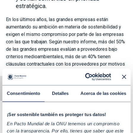
estratégica.
En los últimos años, las grandes empresas están
aumentando su ambición en materia de sostenibilidad y
exigen el mismo compromiso por parte de las empresas
con las que trabajan. Según nuestro informe, más del 50%
de las grandes empresas evalúan a proveedores bajo
criterios medioambientales, más de un 40% tienen
cláusulas contractuales con los proveedores por motivos
de sostenibilidad y un 40% evalúa a los proveedores bajo
criterios de derechos humanos o derechos sociales. Para
Alternar alto contraste
las grandes empresas es fundamental contar con
pymes
Consentimiento
Detalles
Acerca de las cookies
sostenibles
en su cadena de suministro por varias
Alternar tamaño de letra
razones: por la asunción de menores riesgos, aumento de
garantía de suministro, la mejora en las relaciones
¡Ser sostenible también es proteger tus datos!
comerciales, lo que repercute dando lugar a alianzas con
nuevas empresas o el cumplimiento de legislaciones
En Pacto Mundial de la ONU tenemos un compromiso
como las futuras directivas europeas.
con la transparencia. Por ello, tienes que saber que este