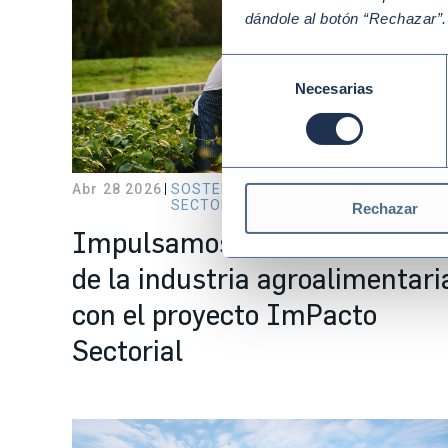
dándole al botón “Rechazar”
Selección
Necesarias
de
consentimiento
Abr 28 2026
SOSTENIBILIDAD CON ENFOQUE
SECTORIAL Y CADENA DE SUMINISTR
Rechazar
Impulsamos la transformaci
de la industria agroalimentari
con el proyecto ImPacto
Sectorial