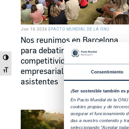
Jun 16 2026
PACTO MUNDIAL DE LA ONU
Nos reunimos en Barcelona
para debatir sobre
competitividad y sostenibilida
Alternar alto contraste
empresarial con casi 200
Alternar tamaño de letra
Consentimiento
asistentes
¡Ser sostenible también es 
En Pacto Mundial de la ONU t
cookies propias y de tercer
asegurar el funcionamiento d
das a nuestro contenido y tr
seleccionando “Aceptar todas