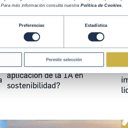
. Para más información consulta nuestra
Política de Cookies
.
Preferencias
Estadística
Abr 06 2026
PACTO MUNDIAL DE LA ONU
Ma
O
Permitir selección
¿Cómo lideran las empresas la
ón
C
aplicación de la IA en
a
i
sostenibilidad?
l