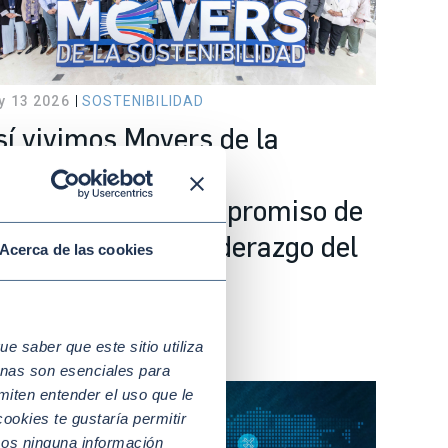
y 13 2026
SOSTENIBILIDAD
sí vivimos Movers de la
ostenibilidad 2026:
ompetitividad, compromiso de
 alta dirección y liderazgo del
Acerca de las cookies
uturo
 saber que este sitio utiliza
nas son esenciales para
miten entender el uso que le
ookies te gustaría permitir
mos ninguna información