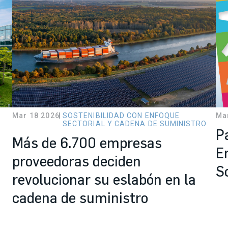
Mar 18 2026
SOSTENIBILIDAD CON ENFOQUE
Ma
SECTORIAL Y CADENA DE SUMINISTRO
P
Más de 6.700 empresas
E
proveedoras deciden
S
revolucionar su eslabón en la
cadena de suministro