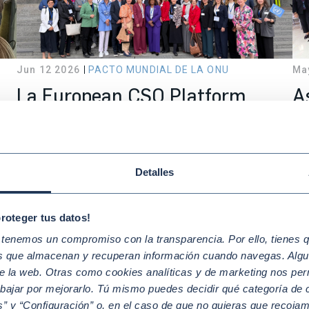
Jun 12 2026
PACTO MUNDIAL DE LA ONU
Ma
La European CSO Platform
A
impulsa en Bruselas la
s
d
sostenibilidad como motor de la
c
competitividad y resiliencia
la
Detalles
europea
f
proteger tus datos!
enemos un compromiso con la transparencia. Por ello, tienes que
os que almacenan y recuperan información cuando navegas. Algu
e la web. Otras como cookies analíticas y de marketing nos per
abajar por mejorarlo. Tú mismo puedes decidir qué categoría de c
” y “Configuración” o, en el caso de que no quieras que recoja