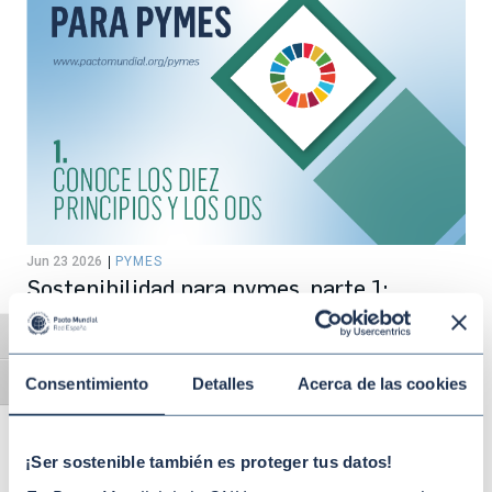
Jun 23 2026
PYMES
Sostenibilidad para pymes, parte 1:
Conoce los Diez Principios y los ODS
Alternar alto contraste
Consentimiento
Detalles
Acerca de las cookies
Alternar tamaño de letra
¡Ser sostenible también es proteger tus datos!