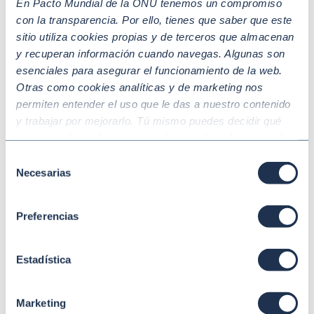
En Pacto Mundial de la ONU tenemos un compromiso
con la transparencia. Por ello, tienes que saber que este
sitio utiliza cookies propias y de terceros que almacenan
y recuperan información cuando navegas. Algunas son
esenciales para asegurar el funcionamiento de la web.
Otras como cookies analíticas y de marketing nos
permiten entender el uso que le das a nuestro contenido
y trabajar por mejorarlo. Tú mismo puedes decidir qué
Jun 18 2026
SOSTENIBILIDAD
¿Cómo afrontar con éxito el reto de la
categoría de cookies te gustaría permitir seleccionando
“Aceptar todas” y “Configuración” o, en el caso de que no
sostenibilidad en los grandes eventos?
Selección
quieras que recojamos ninguna información dándole al
Necesarias
de
botón “Rechazar”. Para más información consulta
consentimiento
nuestra
Política de Cookies
.
Preferencias
Estadística
Marketing