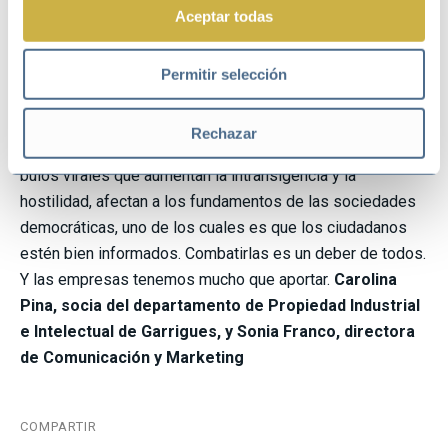
Aceptar todas
internacionales. Propugna que, sin paz, estabilidad,
derechos humanos y gobernabilidad efectiva basada en el
Estado de derecho no es posible alcanzar el desarrollo
Permitir selección
sostenible.
Las
fake news
nos llevan sin duda hacia un
mundo cada vez más dividido y fragmentado:
Rechazar
reforzando nuestros instintos más básicos a base de
bulos virales que aumentan la intransigencia y la
hostilidad, afectan a los fundamentos de las sociedades
democráticas, uno de los cuales es que los ciudadanos
estén bien informados. Combatirlas es un deber de todos.
Y las empresas tenemos mucho que aportar.
Carolina
Pina, socia del departamento de Propiedad Industrial
e Intelectual de Garrigues, y Sonia Franco, directora
de Comunicación y Marketing
COMPARTIR