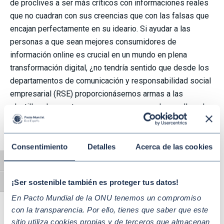
de proclives a ser más críticos con informaciones reales
que no cuadran con sus creencias que con las falsas que
encajan perfectamente en su ideario. Si ayudar a las
personas a que sean mejores consumidores de
información online es crucial en un mundo en plena
transformación digital, ¿no tendría sentido que desde los
departamentos de comunicación y responsabilidad social
empresarial (RSE) proporcionásemos armas a las
plantillas de nuestras empresas para que desarrollen el
sentido crítico y se conviertan en embajadores contra las
fake news
?
En el centro de las labores de la RSE están
la transparencia y la responsabilidad,
que derivan en
Consentimiento
Detalles
Acerca de las cookies
gran parte de nuestra capacidad para comunicar con
Alternar alto contraste
claridad. En un contexto como el actual, nuestro
¡Ser sostenible también es proteger tus datos!
Alternar tamaño de letra
compromiso con la difusión de información contrastada y
confiable es más importante que nunca. Podemos
En Pacto Mundial de la ONU tenemos un compromiso
con la transparencia. Por ello, tienes que saber que este
monitorizar las redes sociales y los medios digitales,
sitio utiliza cookies propias y de terceros que almacenan
hacer una labor de identificación, desenmascarar a los