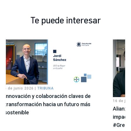
Te puede interesar
4 de junio 2026 |
TRIBUNA
Innovación y colaboración claves de
16 de jul
transformación hacia un futuro más
Alianzas
sostenible
impacto
#Green