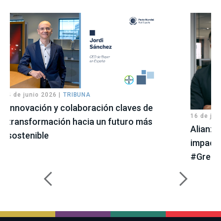
4 de junio 2026 |
TRIBUNA
Innovación y colaboración claves de
16 de jul
transformación hacia un futuro más
Alianzas
sostenible
impacto
#Green