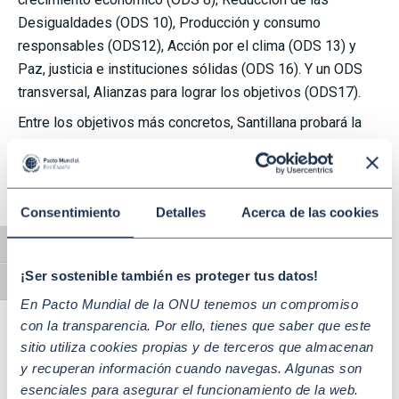
Desigualdades (ODS 10), Producción y consumo
responsables (ODS12), Acción por el clima (ODS 13) y
Paz, justicia e instituciones sólidas (ODS 16). Y un ODS
transversal, Alianzas para lograr los objetivos (ODS17).
Entre los objetivos más concretos, Santillana probará la
transformación educativa del 80% de los colegios de sus
programas Compartir y Richmond Solution en
Latinoamérica y promoverá el desarrollo sostenible en el
Consentimiento
Detalles
Acerca de las cookies
100% de sus nuevos proyectos educativos. En PRISA
Media se medirá el volumen de contenidos ESG que
Alternar alto contraste
generan sus cabeceras y sus audiencias. Además, se
¡Ser sostenible también es proteger tus datos!
avanzará en la medición de la huella de carbono de la
Alternar tamaño de letra
En Pacto Mundial de la ONU tenemos un compromiso
publicidad y en la incorporación de criterios de
con la transparencia. Por ello, tienes que saber que este
sostenibilidad en sus eventos. En el ámbito de la acción
sitio utiliza cookies propias y de terceros que almacenan
social, se incrementará al menos un 10% anual el valor
y recuperan información cuando navegas. Algunas son
económico de la cesión de espacios publicitarios a
esenciales para asegurar el funcionamiento de la web.