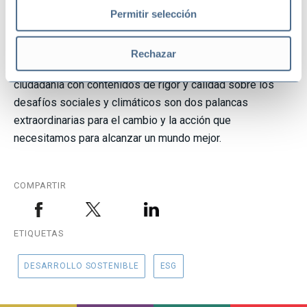
oyentes, alumnos y docentes, nos brinda una capacidad
Permitir selección
única para seguir generando impacto real en las personas
desde la infancia a la edad adulta. Inculcar a los alumnos
Rechazar
los valores del desarrollo sostenible e informar a la
ciudadanía con contenidos de rigor y calidad sobre los
desafíos sociales y climáticos son dos palancas
extraordinarias para el cambio y la acción que
necesitamos para alcanzar un mundo mejor.
COMPARTIR
ETIQUETAS
DESARROLLO SOSTENIBLE
ESG