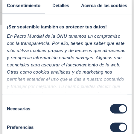
Consentimiento
Detalles
Acerca de las cookies
Alternar alto contraste
Alternar tamaño de letra
¡Ser sostenible también es proteger tus datos!
En Pacto Mundial de la ONU tenemos un compromiso
con la transparencia. Por ello, tienes que saber que este
sitio utiliza cookies propias y de terceros que almacenan
y recuperan información cuando navegas. Algunas son
esenciales para asegurar el funcionamiento de la web.
Otras como cookies analíticas y de marketing nos
permiten entender el uso que le das a nuestro contenido
y trabajar por mejorarlo. Tú mismo puedes decidir qué
UN Global Compact Academy, el
categoría de cookies te gustaría permitir seleccionando
medio para acelerar el avance
“Aceptar todas” y “Configuración” o, en el caso de que no
Selección
quieras que recojamos ninguna información dándole al
Necesarias
de
Si quieres formar a toda tu plantilla con
botón “Rechazar”. Para más información consulta
consentimiento
contenidos en diferentes idiomas y con
nuestra
Política de Cookies
.
enfoque internacional, no te pierdas UN Global
Preferencias
Compact Academy. Todos los participantes