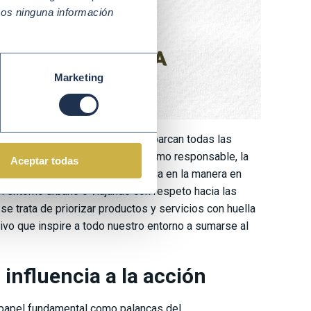
mos ninguna información
Marketing
ompromisos esenciales
que abarcan todas las
 adoptando hábitos como el consumo responsable, la
Aceptar todas
da a las cosas. Además, se refleja en la manera en
 entorno urbano o viajando con respeto hacia las
se trata de priorizar productos y servicios con huella
ivo que inspire a todo nuestro entorno a sumarse al
 influencia a la acción
n papel fundamental como palancas del