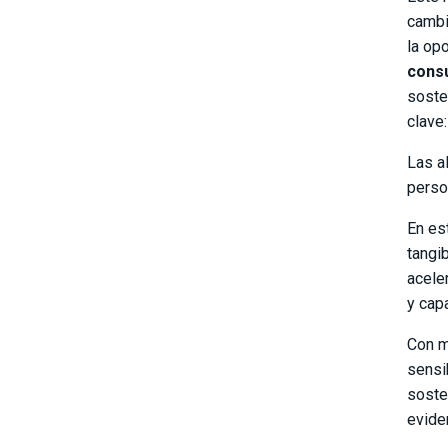
cambi
la op
cons
soste
clave
Las a
perso
En es
tangi
aceler
y cap
Con m
sensi
soste
evide