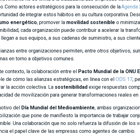
o. Como actores estratégicos para la consecución de la
Agenda 
ortunidad de integrar estos hábitos en su cultura corporativa. 
umo energético
, promover la
movilidad sostenible
o minimiza
nibilidad, cada organización puede contribuir a acelerar la tran
: llegan a sus equipos, a sus cadenas de suministro, a sus clien
lianzas entre organizaciones permiten, entre otros objetivos, su
nas en torno a objetivos comunes.
te contexto, la colaboración entre el
Pacto Mundial de la ONU 
ble de cómo las alianzas estratégicas, en línea con el
ODS 17
, p
ar la acción colectiva. La
sostenibilidad
exige respuestas compa
acidad de movilización para generar transformaciones reales en l
otivo del
Día Mundial del Medioambiente
, ambas organizacio
bilización que pone de manifiesto la importancia de trabajar con
nible. Una colaboración que no solo refuerza la difusión de los 
ncia el papel clave de las empresas como agentes de cambio.