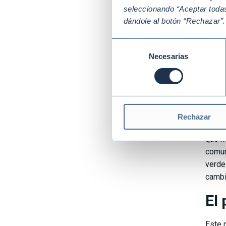
seleccionando “Aceptar todas
dándole al botón “Rechazar”
Selección
Necesarias
de
consentimiento
Como 
facet
Rechazar
reduc
que n
comun
verde
camb
El 
Este 