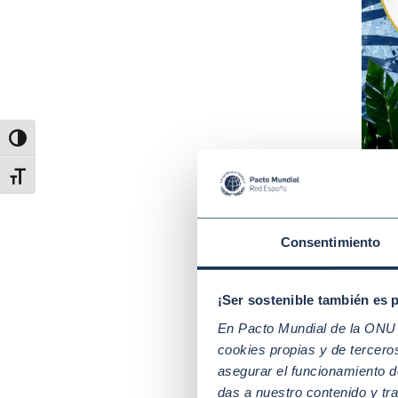
Alternar alto contraste
Alternar tamaño de letra
Consentimiento
¡Ser sostenible también es 
En Pacto Mundial de la ONU t
cookies propias y de tercer
asegurar el funcionamiento d
das a nuestro contenido y tr