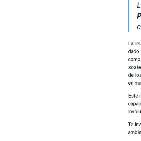
L
c
La re
dado 
como 
soste
de lo
en ma
Este 
capac
invol
Te in
ambien