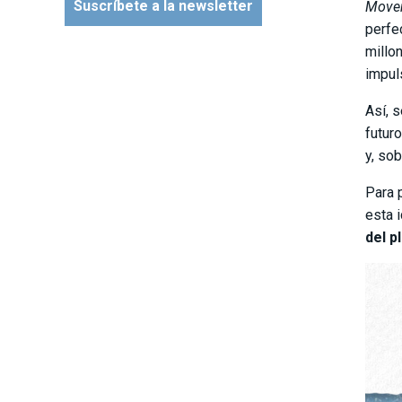
Suscríbete a la newsletter
Move
perfe
millo
impul
Así, 
futur
y, so
Para 
esta 
del p