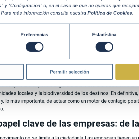
” y “Configuración” o, en el caso de que no quieras que recoja
. Para más información consulta nuestra
Política de Cookies
.
Preferencias
Estadística
muestra la infografía, esta hoja de ruta se despliega en
ocho c
as de nuestra rutina. Ser
Mover
implica transformar el día a día
Permitir selección
ción del desperdicio y la
economía circular
al dar una segunda vi
os desplazamos, ya sea eligiendo una movilidad sostenible en el
idades locales y la biodiversidad de los destinos. En definitiva, 
 y, lo más importante, de actuar como un motor de contagio posit
io.
papel clave de las empresas: de la
movimiento no se limita a la ciudadanía. Las empresas tienen u