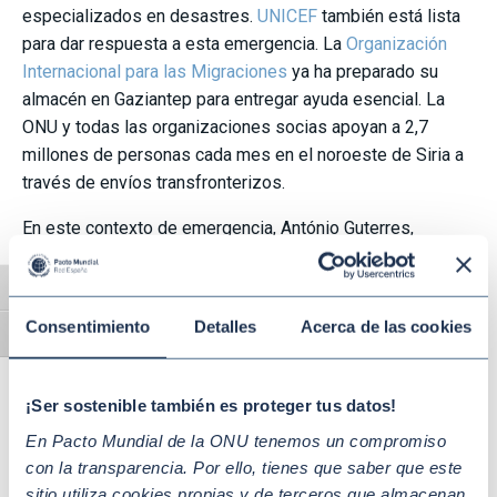
especializados en desastres.
UNICEF
también está lista
para dar respuesta a esta emergencia. La
Organización
Internacional para las Migraciones
ya ha preparado su
almacén en Gaziantep para entregar ayuda esencial. La
ONU y todas las organizaciones socias apoyan a 2,7
millones de personas cada mes en el noroeste de Siria a
través de envíos transfronterizos.
En este contexto de emergencia, António Guterres,
Secretario General de las Naciones Unidas, ha llamado a la
comunidad internacional a mostrar el mismo apoyo y
Alternar alto contraste
generosidad con el que estos países recibieron,
Consentimiento
Detalles
Acerca de las cookies
protegieron y asistieron a millones de refugiados y
Alternar tamaño de letra
desplazados.
¡Ser sostenible también es proteger tus datos!
Tenemos un gran desafío por delante y las acciones
del tejido empresarial son importantes.
Mientras las
En Pacto Mundial de la ONU tenemos un compromiso
operaciones de búsqueda y rescate continúan, hemos
con la transparencia. Por ello, tienes que saber que este
sitio utiliza cookies propias y de terceros que almacenan
querido redoblar esfuerzos y elaborar una lista de