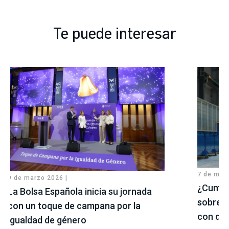
Te puede interesar
7 de may
9 de marzo 2026 |
¿Cumple
La Bolsa Española inicia su jornada
sobre i
con un toque de campana por la
con di
igualdad de género