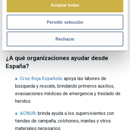
Asociación de búsqueda y rescate AKUT
:
Aceptar todas
organización dedicada a la búsqueda y rescate en
situaciones de emergencia.
Permitir selección
Fundación Mozaik Turquía
:
fundación
especializada en la ayuda a los supervivientes del
Rechazar
terremoto.
¿A qué organizaciones ayudar desde
España?
Cruz Roja Española
: apoya las labores de
búsqueda y rescate, brindando primeros auxilios,
evacuaciones médicas de emergencia y traslado de
heridos.
ACNUR
:
brinda ayuda a los supervivientes con
tiendas de campaña, colchones, mantas y otros
materiales necesarios.