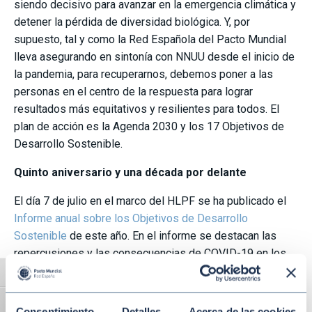
siendo decisivo para avanzar en la emergencia climática y
detener la pérdida de diversidad biológica. Y, por
supuesto, tal y como la Red Española del Pacto Mundial
lleva asegurando en sintonía con NNUU desde el inicio de
la pandemia, para recuperarnos, debemos poner a las
personas en el centro de la respuesta para lograr
resultados más equitativos y resilientes para todos. El
plan de acción es la Agenda 2030 y los 17 Objetivos de
Desarrollo Sostenible.
Quinto aniversario y una década por delante
El día 7 de julio en el marco del HLPF se ha publicado el
Informe anual sobre los Objetivos de Desarrollo
Sostenible
de este año. En el informe se destacan las
repercusiones y las consecuencias de COVID-19 en los
Objetivos, y se subraya la necesidad de la cooperación
Alternar alto contraste
internacional, ya que el mundo está llamado a aumentar el
Alternar tamaño de letra
ritmo y la escala de los esfuerzos de aplicación.
Consentimiento
Detalles
Acerca de las cookies