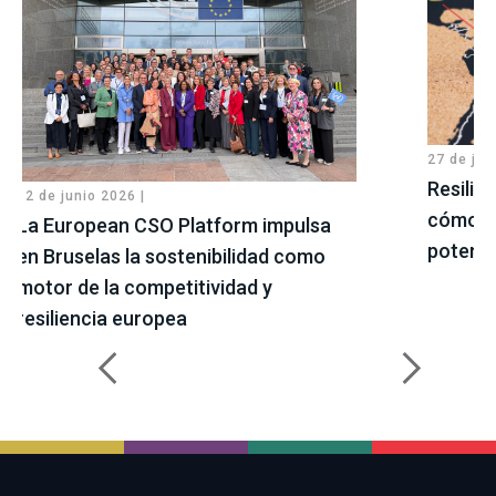
27 de jul
Resilie
12 de junio 2026 |
cómo ge
La European CSO Platform impulsa
potenci
en Bruselas la sostenibilidad como
motor de la competitividad y
resiliencia europea