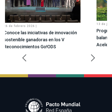
13 de jul
26 de febrero 2026 |
Progres
Conoce las iniciativas de innovación
balance
sostenible ganadoras en los V
Aceler
Reconocimientos Go!ODS