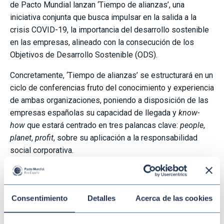
de Pacto Mundial lanzan ‘Tiempo de alianzas’, una
iniciativa conjunta que busca impulsar en la salida a la
crisis COVID-19, la importancia del desarrollo sostenible
en las empresas, alineado con la consecución de los
Objetivos de Desarrollo Sostenible (ODS).
Concretamente, ‘Tiempo de alianzas’ se estructurará en un
ciclo de conferencias fruto del conocimiento y experiencia
de ambas organizaciones, poniendo a disposición de las
empresas españolas su capacidad de llegada y
know-
how
que estará centrado en tres palancas clave:
people
,
planet
,
profit
, sobre su aplicación a la responsabilidad
social corporativa.
“En un momento tan complejo como el que estamos
enfrentando actualmente, es importante potenciar alianzas
que nos permitan abordar a través de la colaboración los
Consentimiento
Detalles
Acerca de las cookies
importantes desafíos que tenemos por delante en el
ámbito del desarrollo sostenible. En Forética, buscamos