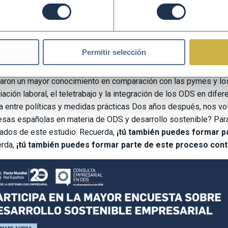
terio de Derechos Sociales y Agenda 2030 y 2022 Ministerio d
ón de 2020, además, se tomó en consideración para construi
rollo Sostenible 2030.
Permitir selección
u parte, del último informe se extrae que
el 86% de las empresa
ivos de Desarrollo Sostenible (ODS), con un aumento del 
aron un mayor conocimiento en comparación con las pymes y l
liación laboral, el teletrabajo y la integración de los ODS en di
a entre políticas y medidas prácticas Dos años después, nos v
sas españolas en materia de ODS y desarrollo sostenible? Para
tados de este estudio. Recuerda,
¡tú también puedes formar p
rda,
¡tú también puedes formar parte de este proceso cont