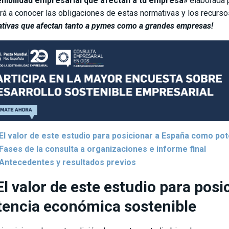
nibilidad empresarial que afectan a tu empresa»
elaborada p
rá a conocer las obligaciones de estas normativas y los recurso
tivas que afectan tanto a pymes como a grandes empresas!
El valor de este estudio para posicionar a España como po
Fases de la consulta a organizaciones e informe final
Antecedentes y resultados previos
El valor de este estudio para po
tencia económica sostenible