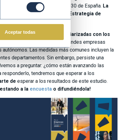
e Derechos Sociales y Agenda 2030 de España.
La
r la visión empresarial de la Estrategia de
Aceptar todas
s españolas ya estaban familiarizadas con los
17% desde 2018
. Además, las grandes empresas
os autónomos. Las medidas más comunes incluyen la
ferentes departamentos. Sin embargo, persiste una
olvemos a preguntar: ¿cómo están avanzando las
 responderlo, tendremos que esperar a los
arte de
esperar a los resultados de este estudio.
estando a la
encuesta
o difundiéndola!