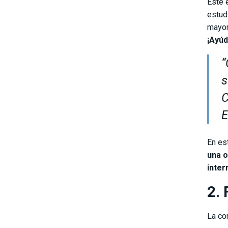
Este 
estud
mayor
¡Ayúd
“
s
C
E
En es
una o
inter
2. 
La co