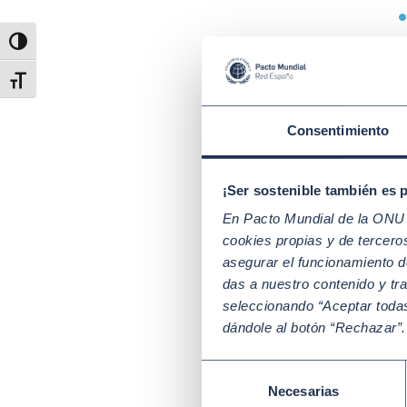
e
Alternar alto contraste
p
Alternar tamaño de letra
e
Consentimiento
d
Una v
¡Ser sostenible también es 
Éste 
En Pacto Mundial de la ONU t
compa
cookies propias y de tercer
asegurar el funcionamiento d
3.
das a nuestro contenido y tr
seleccionando “Aceptar todas
La pr
dándole al botón “Rechazar”
Exter
se pr
Selección
Necesarias
de
Poste