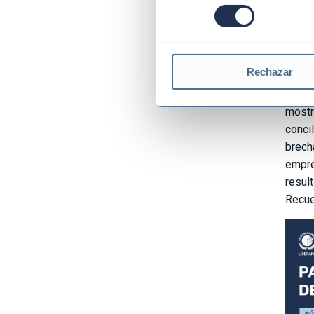
consentimiento
Minis
edici
Desar
Rechazar
Por s
Objet
mostr
conci
brech
empre
resul
Recue