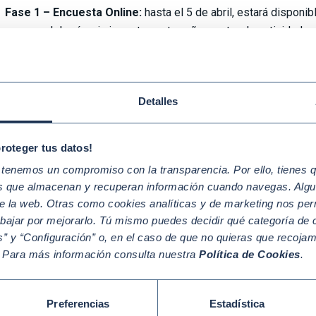
Fase 1 – Encuesta Online:
hasta el 5 de abril, estará disponi
mpresas del país, sin importar su tamaño, sector de actividad o 
ueden hacerlo a través de
este enlace
.
Fase 2 – Estudio Cualitativo
: Basándonos en los datos recopi
ntrevistas cualitativas con expertos para profundizar en los t
Detalles
etallada.
ez completadas todas las etapas de la consulta, presentaremos 
proteger tus datos!
reflejará el conocimiento y estado de implementación de la Agen
enemos un compromiso con la transparencia. Por ello, tienes que
rándolo con estudios anteriores.
os que almacenan y recuperan información cuando navegas. Algu
e la web. Otras como cookies analíticas y de marketing nos per
 Antecedentes y resultados previ
abajar por mejorarlo. Tú mismo puedes decidir qué categoría de c
” y “Configuración” o, en el caso de que no quieras que recoja
imera edición de este ejercicio fue realizada en 2018 en colabo
. Para más información consulta nuestra
Política de Cookies
.
iores como un estudio pionero que contribuyó al plan de acción
esentó en la Asamblea General de Naciones Unidas.
Preferencias
Estadística
riormente, en 2020 se realizó una segunda edición de la mano d