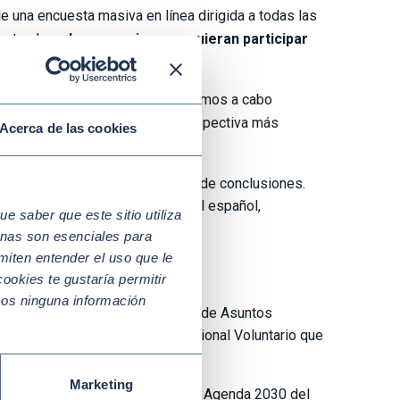
ble una encuesta masiva en línea dirigida a todas las
naturaleza.
Los usuarios que quieran participar
lados en la primera fase, llevaremos a cabo
emas abordados y obtener una perspectiva más
Acerca de las cookies
en junio de este año un informe de conclusiones.
da 2030 en el sector empresarial español,
 saber que este sitio utiliza
nas son esenciales para
miten entender el uso que le
os
ookies te gustaría permitir
mos ninguna información
ración con el entonces Ministerio de Asuntos
 de Agenda 2030 y el Examen Nacional Voluntario que
Marketing
e la Secretaría de Estado para la Agenda 2030 del