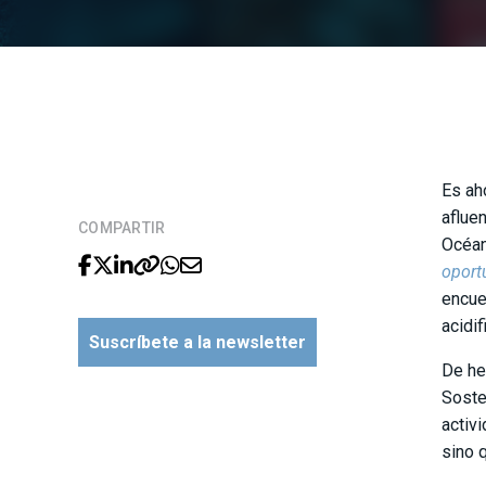
Es ah
aflue
COMPARTIR
Océan
oport
encue
acidif
Suscríbete a la newsletter
De he
Soste
activ
sino 