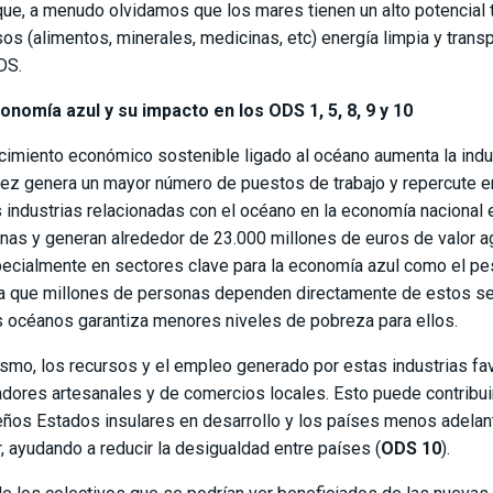
que, a menudo olvidamos que los mares tienen un alto potencial 
sos (alimentos, minerales, medicinas, etc) energía limpia y trans
DS.
onomía azul y su impacto en los ODS 1, 5, 8, 9 y 10
ecimiento económico sostenible ligado al océano aumenta la indus
vez genera un mayor número de puestos de trabajo y repercute en
s industrias relacionadas con el océano en la economía naciona
nas y generan alrededor de 23.000 millones de euros de valor ag
pecialmente en sectores clave para la economía azul como el pesq
 que millones de personas dependen directamente de estos secto
s océanos garantiza menores niveles de pobreza para ellos.
smo, los recursos y el empleo generado por estas industrias fav
dores artesanales y de comercios locales. Esto puede contribui
ños Estados insulares en desarrollo y los países menos adelan
r, ayudando a reducir la desigualdad entre países (
ODS 10
).