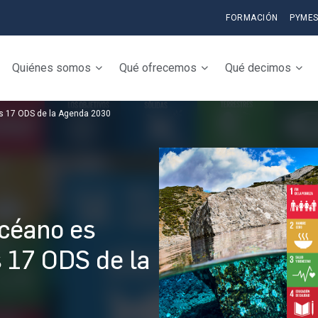
FORMACIÓN
PYME
Quiénes somos
Qué ofrecemos
Qué decimos
os 17 ODS de la Agenda 2030
océano es
s 17 ODS de la