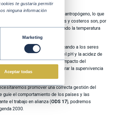
ookies te gustaría permitir
mos ninguna información
atmósfera de dióxido de carbono antropógeno, lo que
DS 13
). Los ecosistemas marinos y costeros son, por
menta a un ritmo vertiginoso, siendo la temperatura
les estimados.
Marketing
 la acidez del océano y perjudicando a los seres
ró un aumento de la variación del pH y la acidez de
dad del océano de amortiguar el impacto del
 de estos ecosistemas para asegurar la supervivencia
Aceptar todas
necesitaremos promover una correcta gestión del
 guíe el comportamiento de los países y las
ante el trabajo en alianza (
ODS 17
), podremos
 Agenda 2030.