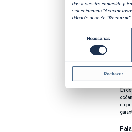
Una h
das a nuestro contenido y tr
seleccionando “Aceptar todas
El oc
dándole al botón “Rechazar”
contr
tanto
Selección
media
Necesarias
de
consentimiento
Sin e
vivos
los o
calen
Rechazar
del pl
En de
océan
empre
garan
Pala