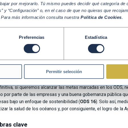
erramienta clave contra el cambio climático
abajar por mejorarlo. Tú mismo puedes decidir qué categoría de c
” y “Configuración” o, en el caso de que no quieras que recoja
éano absorbe alrededor del 23 % de las emisiones anuales a la 
. Para más información consulta nuestra
Política de Cookies
.
ibuye a mitigar los efectos del cambio climático en el planeta (
O
, una herramienta clave en la regulación del clima que además au
 mundial actual de 1,1°C por encima de los niveles preindustria
Preferencias
Estadística
mbargo, la actual absorción excesiva de carbono está aumentando
 que habitan en sus aguas. De hecho, entre 2015 y 2019 se regist
céanos de entre el 10 % y el 30 %. Esto hace disminuir la capaci
tamiento global, lo que llama una vez más a invertir en la salud
Permitir selección
aneta.
finitiva, si queremos alcanzar las metas marcadas en los ODS, 
o por parte de las empresas y una buena gobernanza pública que
sas bajo un enfoque de sostenibilidad (
ODS 16
). Solo así, medi
tizar la salud de los océanos y, por consiguiente, el logro de la
bras clave