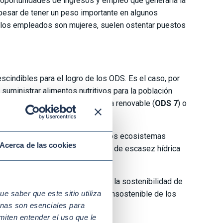
 oportunidades de ingresos y empleo que generaría la
a pesar de tener un peso importante en algunos
e los empleados son mujeres, suelen ostentar puestos
cindibles para el logro de los ODS. Es el caso, por
uministrar alimentos nutritivos para la población
 también es una fuente de energía renovable (
ODS 7
) o
iversidad de este ecosistema.
 puede reducir la presión sobre los ecosistemas
Acerca de las cookies
de agua dulce para riego en zonas de escasez hídrica
stión de estos recursos, ya que la sostenibilidad de
 saber que este sitio utiliza
de la sobrepesca y una gestión insostenible de los
nas son esenciales para
miten entender el uso que le