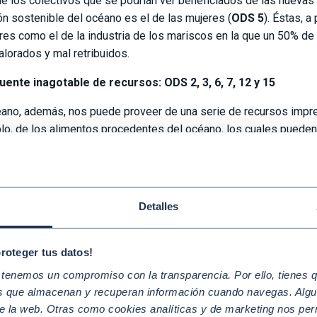
de los colectivos que se podrían ver beneficiados de las nuevas
ón sostenible del océano es el de las mujeres (
ODS 5
). Éstas, 
res como el de la industria de los mariscos en la que un 50% d
alorados y mal retribuidos.
uente inagotable de recursos: ODS 2, 3, 6, 7, 12 y 15
éano, además, nos puede proveer de una serie de recursos impres
lo, de los alimentos procedentes del océano, los cuales pueden s
l fortaleciendo así la seguridad alimentaria (
ODS 2
). El océano
evas vacunas y medicamentos (
ODS 3
) provenientes de la biod
vez, aumentar la producción sostenible de los recursos marinos
Detalles
stres, como la tala de bosques para cultivos (
ODS 15
) o el uso 
 6
).
proteger tus datos!
te sentido, es importante mantener el ODS 12 como guía en la ge
enemos un compromiso con la transparencia. Por ello, tienes que
ecursos pesqueros mundiales sigue en declive en parte a causa 
os que almacenan y recuperan información cuando navegas. Algu
os.
e la web. Otras como cookies analíticas y de marketing nos per