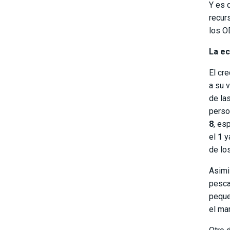
Y es 
recur
los O
La ec
El cr
a su 
de la
perso
8
, es
el
1
ya
de lo
Asimi
pesca
peque
el ma