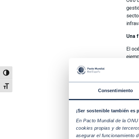
Otro 
gesti
secto
infrav
Una f
El oc
ejemp
mundia
de nu
Alternar alto contraste
A su 
Alternar tamaño de letra
Consentimiento
terre
(
ODS
¡Ser sostenible también es 
En es
En Pacto Mundial de la ONU t
los r
cookies propias y de tercer
mism
asegurar el funcionamiento d