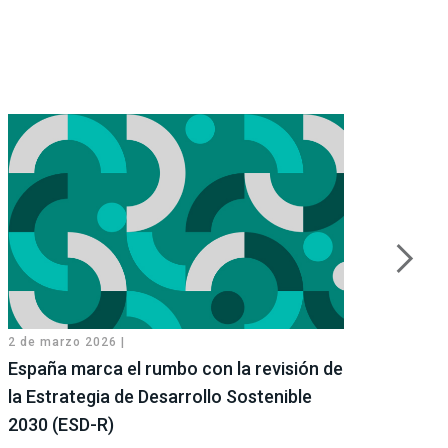
2 de marzo 2026 |
26 de 
España marca el rumbo con la revisión de
Cono
la Estrategia de Desarrollo Sostenible
sost
2030 (ESD-R)
Reco