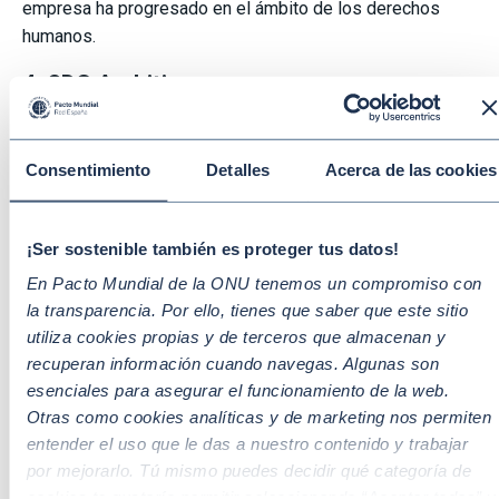
empresa ha progresado en el ámbito de los derechos
humanos.
4. SDG Ambition
El acelerador
SDG Ambition
es un programa
avanzado para integrar los
ODS en la estrategia
Consentimiento
Detalles
Acerca de las cookies
central
del negocio, guiando a las empresas españolas a
transformar los retos globales en oportunidades locales
de mercado.
¡Ser sostenible también es proteger tus datos!
Enfoque:
formulación de objetivos ambiciosos,
En Pacto Mundial de la ONU tenemos un compromiso con
diseño de sistemas de medición y tecnologías
la transparencia. Por ello, tienes que saber que este sitio
utiliza cookies propias y de terceros que almacenan y
aplicadas a la sostenibilidad corporativa.
recuperan información cuando navegas. Algunas son
Impacto:
permite a las empresas españolas ir más
esenciales para asegurar el funcionamiento de la web.
allá del reporte básico de
sostenibilidad
, logrando
Otras como cookies analíticas y de marketing nos permiten
una integración operativa real, medible y alineada con
entender el uso que le das a nuestro contenido y trabajar
por mejorarlo. Tú mismo puedes decidir qué categoría de
la Agenda 2030 en España.
cookies te gustaría permitir seleccionando “Aceptar todas” y