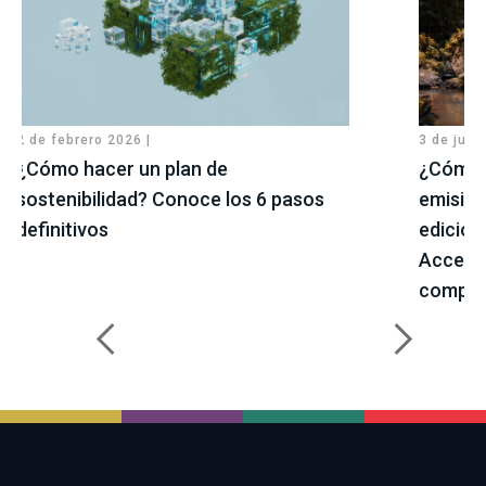
2 de febrero 2026 |
3 de juni
¿Cómo hacer un plan de
¿Cómo a
sostenibilidad? Conoce los 6 pasos
emision
definitivos
edición
Acceler
compro