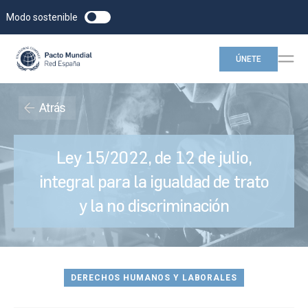
Modo sostenible
ÚNETE
Atrás
Ley 15/2022, de 12 de julio,
integral para la igualdad de trato
y la no discriminación
DERECHOS HUMANOS Y LABORALES