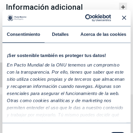
Información adicional
+
Documentos de la ley
+
Consentimiento
Detalles
Acerca de las cookies
COMPARTE
¡Ser sostenible también es proteger tus datos!
En Pacto Mundial de la ONU tenemos un compromiso
Alternar alto contraste
con la transparencia. Por ello, tienes que saber que este
sitio utiliza cookies propias y de terceros que almacenan
Alternar tamaño de letra
y recuperan información cuando navegas. Algunas son
esenciales para asegurar el funcionamiento de la web.
Otras como cookies analíticas y de marketing nos
permiten entender el uso que le das a nuestro contenido
Atrás
y trabajar por mejorarlo. Tú mismo puedes decidir qué
categoría de cookies te gustaría permitir seleccionando
“Aceptar todas” y “Configuración” o, en el caso de que no
Normativas más consultadas
Selección