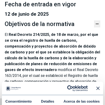
Fecha de entrada en vigor
12 de junio de 2025
Objetivos de la normativa
−
El
Real Decreto 214/2025, de 18 de marzo, por el que
se crea el registro de huella de carbono,
compensación y proyectos de absorción de dióxido
de carbono y por el que se establece la obligación del
cálculo de la huella de carbono y de la elaboración y
publicación de planes de reducción de emisiones de
gases de efecto invernadero
modifica el Real Decreto
163/2014, por el cual se estableció el Registro de huella
de carbono, compensación y proyectos de absorción de
CO₂ , gestionado por la Oficina Española de Cambio
Climático (OECC). La presente modificación da continuidad
al Registro e incluye otros tipos de proyectos de
Consentimiento
Detalles
Acerca de las cookies
Alternar alto contraste
absorción y huellas de carbono vinculadas a eventos,