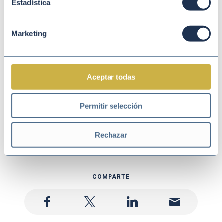
+
Estadística
empresas
Contiene compromisos
Marketing
+
públicos
Información adicional
+
Aceptar todas
Documentos de Ley
+
Permitir selección
Otros documentos de la
+
normativa
Rechazar
COMPARTE